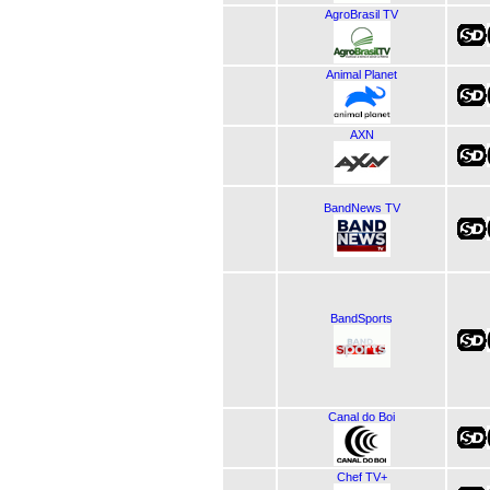
AgroBrasil TV
Animal Planet
AXN
BandNews TV
BandSports
Canal do Boi
Chef TV+