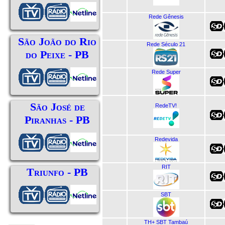
Rede Gênesis
São João do Rio
Rede Século 21
do Peixe - PB
Rede Super
São José de
RedeTV!
Piranhas - PB
Redevida
RIT
Triunfo - PB
SBT
TH+ SBT Tambaú