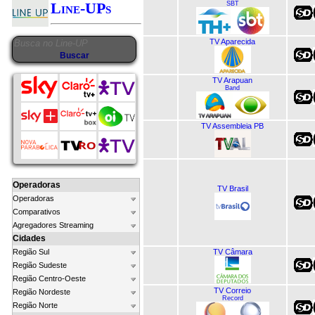
Line-UPs
SBT
TV Aparecida
TV Arapuan
Band
TV Assembleia PB
Operadoras
TV Brasil
Operadoras
Comparativos
Agregadores Streaming
Cidades
TV Câmara
Região Sul
Região Sudeste
Região Centro-Oeste
TV Correio
Região Nordeste
Record
Região Norte