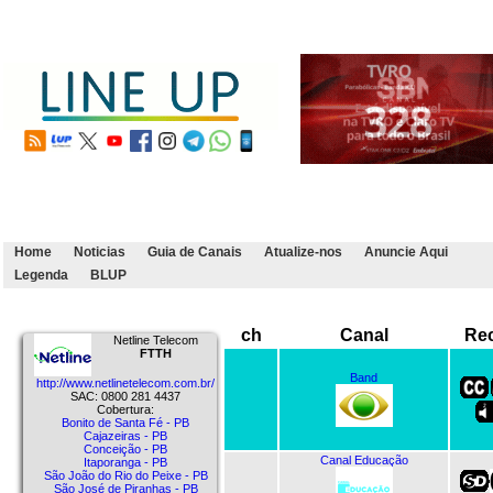
Home
Noticias
Guia de Canais
Atualize-nos
Anuncie Aqui
Legenda
BLUP
ch
Canal
Re
Netline Telecom
FTTH
Band
http://www.netlinetelecom.com.br/
SAC: 0800 281 4437
Cobertura:
Bonito de Santa Fé - PB
Cajazeiras - PB
Conceição - PB
Canal Educação
Itaporanga - PB
São João do Rio do Peixe - PB
São José de Piranhas - PB