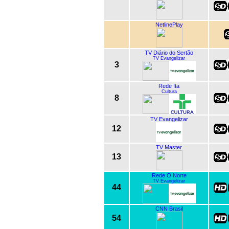
NetlinePlay
TV Diário do Sertão
TV Evangelizar
3
Rede Ita
Cultura
8
TV Evangelizar
12
TV Master
13
Rede O Norte
TV Evangelizar
44
CNN Brasil
54