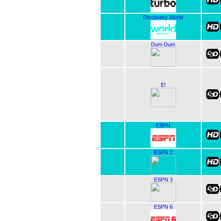
Discovery World
Dum Dum
E!
ESPN
ESPN 2
ESPN 3
ESPN 6