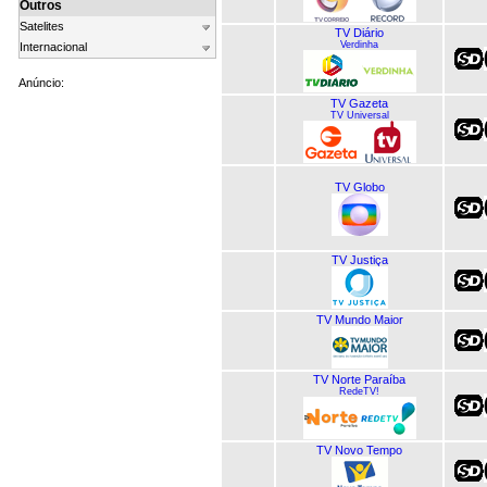
Outros
Satelites
TV Diário
Verdinha
Internacional
Anúncio:
TV Gazeta
TV Universal
TV Globo
TV Justiça
TV Mundo Maior
TV Norte Paraíba
RedeTV!
TV Novo Tempo