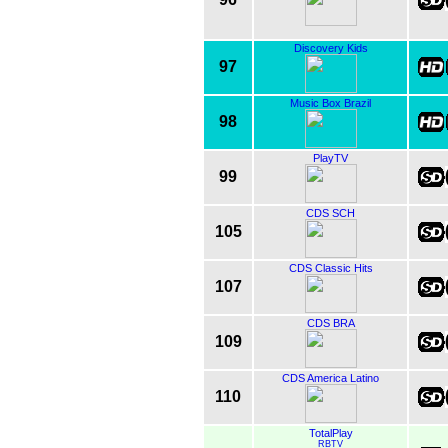
Discovery Kids
97
Music Box Brazil
98
PlayTV
99
CDS SCH
105
CDS Classic Hits
107
CDS BRA
109
CDS America Latino
110
TotalPlay
RBTV