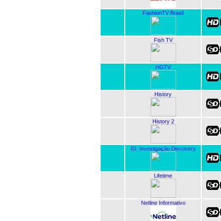
FashionTV Brasil
Fish TV
HGTV
History
History 2
ID: Investigação Discovery
Lifetime
Netline Informativo