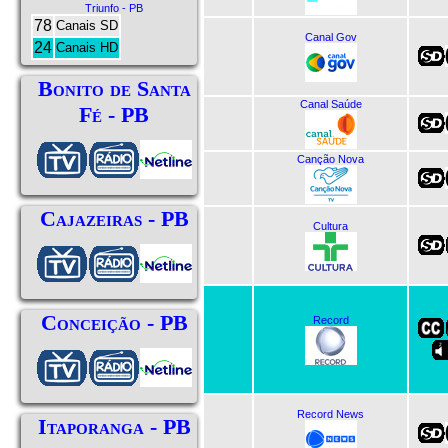
Triunfo - PB
78
Canais SD
Canal Gov
24
Canais HD
Bonito de Santa
Canal Saúde
Fé - PB
Canção Nova
Cajazeiras - PB
Cultura
Conceição - PB
Record
Record News
Itaporanga - PB