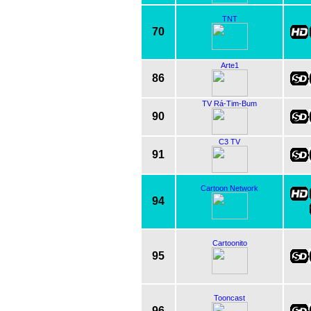
TNT
70
Arte1
86
TV Rá-Tim-Bum
90
C3 TV
91
Cartoon Network
94
Cartoonito
95
Tooncast
96