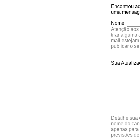
Encontrou a
uma mensagem
Nome:
Atenção aos 
tirar alguma
mail estejam
publicar o s
Sua Atualiza
Detalhe sua 
nome do cana
apenas para 
previsões de