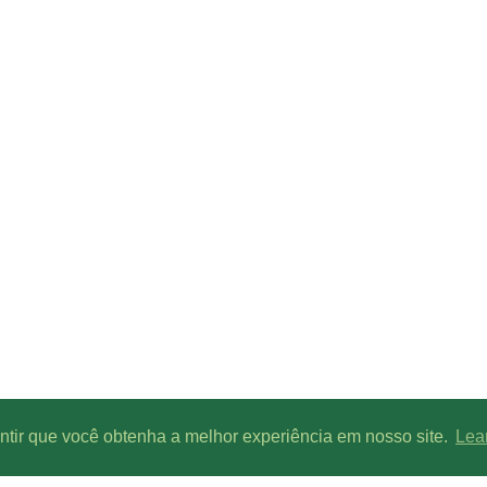
antir que você obtenha a melhor experiência em nosso site.
Lea