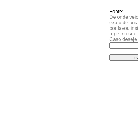
Fonte:
De onde veio 
exato de uma
por favor, in
repetir o se
Caso deseje 