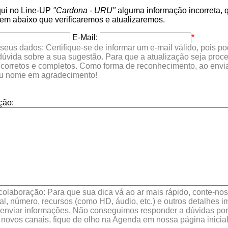
qui no Line-UP
"Cardona - URU"
alguma informação incorreta, q
 abaixo que verificaremos e atualizaremos.
E-Mail:
*
seus dados: Certifique-se de informar um e-mail válido, pois p
 dúvida sobre a sua sugestão. Para que a atualização seja proc
 corretos e completos. Como forma de reconhecimento, ao envia
eu nome em agradecimento!
ção:
colaboração: Para que sua dica vá ao ar mais rápido, conte-nos 
l, número, recursos (como HD, áudio, etc.) e outros detalhes im
enviar informações. Não conseguimos responder a dúvidas por 
 novos canais, fique de olho na Agenda em nossa página inicial