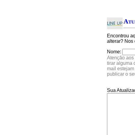
Atu
Encontrou a
alterar? Nos
Nome:
Atenção aos 
tirar alguma
mail estejam
publicar o s
Sua Atualiza