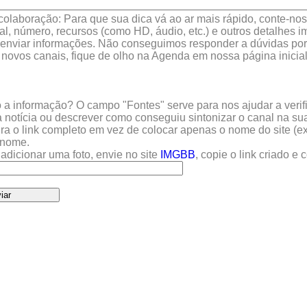
colaboração: Para que sua dica vá ao ar mais rápido, conte-nos 
l, número, recursos (como HD, áudio, etc.) e outros detalhes im
enviar informações. Não conseguimos responder a dúvidas por 
 novos canais, fique de olho na Agenda em nossa página inicial
a informação? O campo "Fontes" serve para nos ajudar a verific
 notícia ou descrever como conseguiu sintonizar o canal na sua
sira o link completo em vez de colocar apenas o nome do site (e
u nome.
adicionar uma foto, envie no site
IMGBB
, copie o link criado e