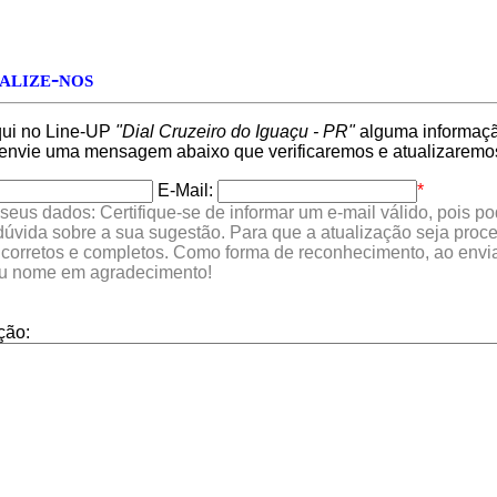
alize-nos
qui no Line-UP
"Dial Cruzeiro do Iguaçu - PR"
alguma informação
 envie uma mensagem abaixo que verificaremos e atualizaremo
E-Mail:
*
seus dados: Certifique-se de informar um e-mail válido, pois p
 dúvida sobre a sua sugestão. Para que a atualização seja proc
 corretos e completos. Como forma de reconhecimento, ao envia
eu nome em agradecimento!
ção: