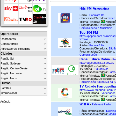
Hits FM Araguaína
Rádio -
Popular/Hits
Concessão/Geradora:
Nova 
Idioma Principal:
Portuguê
Programadora/Distribuidora:
Comunicação e Multimídia
Top 104 FM
Operadoras
https://peperi.com.br/radios
Operadoras
firefox/
Fundação: 15/10/1986
Comparativos
Rádio -
Popular/Hits
Concessão/Geradora:
São M
Agregadores Streaming
Programadora/Distribuidora:
Cidades
Comunicação
Região Sul
Canal Educa Bahia
-
Fu
http://educabahia.ba.gov.br/
Região Sudeste
Fundação: 01/03/2021
Região Centro-Oeste
TV Aberta -
Educativos
Concessão/Geradora:
Salva
Região Nordeste
Idioma Principal:
Portuguê
Região Norte
Programadora/Distribuidora:
Radiodifusão Educativa da B
Outros
TV Cidade Farroupilha
Satelites
https://www.facebook.com/T
Internacional
TV Comunitária -
Variedades
Concessão/Geradora:
Farro
Idioma Principal:
Portuguê
Anúncio:
WHFA
-
Relevant Radio
Rádio Internacional -
Religio
Concessão/Geradora:
Madis