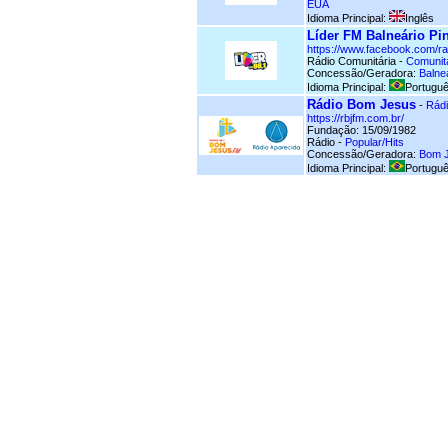
EUA
Idioma Principal:
Inglês
Líder FM Balneário Pi
https://www.facebook.com/ra
Rádio Comunitária -
Comunit
Concessão/Geradora:
Balne
Idioma Principal:
Portuguê
Rádio Bom Jesus
-
Rádi
https://rbjfm.com.br/
Fundação: 15/09/1982
Rádio -
Popular/Hits
Concessão/Geradora:
Bom J
Idioma Principal:
Portuguê