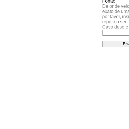
Fonte:
De onde veio 
exato de uma
por favor, in
repetir o se
Caso deseje 