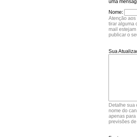
uma mensagem
Nome:
Atenção aos 
tirar alguma
mail estejam
publicar o s
Sua Atualiza
Detalhe sua 
nome do cana
apenas para 
previsões de