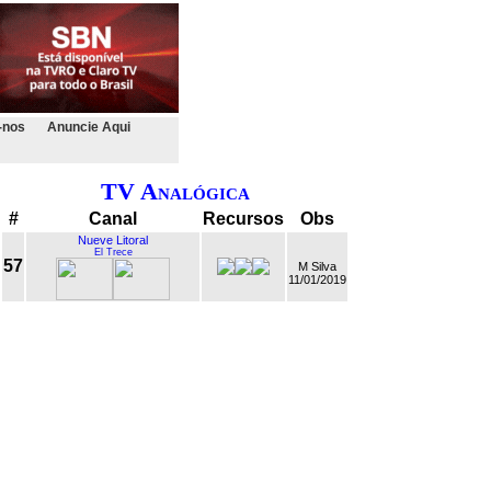
-nos
Anuncie Aqui
TV Analógica
#
Canal
Recursos
Obs
Nueve Litoral
El Trece
57
M Silva
11/01/2019