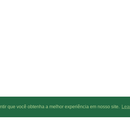
antir que você obtenha a melhor experiência em nosso site.
Lea