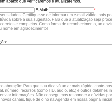
 abaixo que verificaremos e atualizaremos.
E-Mail:
*
seus dados: Certifique-se de informar um e-mail válido, pois p
 dúvida sobre a sua sugestão. Para que a atualização seja proc
 corretos e completos. Como forma de reconhecimento, ao envia
eu nome em agradecimento!
ção:
colaboração: Para que sua dica vá ao ar mais rápido, conte-nos 
l, número, recursos (como HD, áudio, etc.) e outros detalhes im
enviar informações. Não conseguimos responder a dúvidas por 
 novos canais, fique de olho na Agenda em nossa página inicial