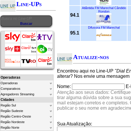
Line-UPs
Atlântida FM Marechal Cândido
Rondon
94.1
Difusora FM Marechal
95.1
Atualize-nos
Encontrou aqui no Line-UP
"Dial E
alterar? Nos envie uma mensagem a
Operadoras
Operadoras
Nome:
E-
Comparativos
Atenção aos seus dados: Certifique
Agregadores Streaming
tirar alguma dúvida sobre a sua su
Cidades
mail estejam corretos e completos.
Região Sul
publicar o seu nome em agradecim
Região Sudeste
Região Centro-Oeste
Região Nordeste
Sua Atualização:
Região Norte