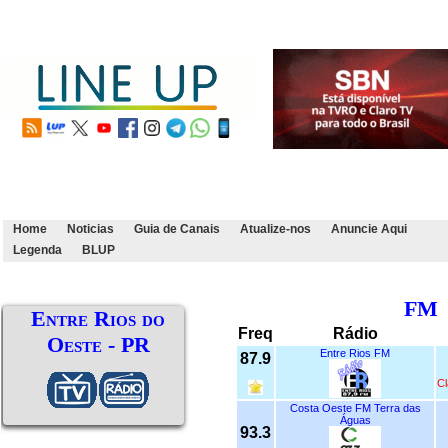
Home
Noticias
Guia de Canais
Atualize-nos
Anuncie Aqui
Legenda
BLUP
FM
Entre Rios do
Freq
Rádio
Oeste - PR
Entre Rios FM
87.9
Cl
Costa Oeste FM Terra das
Águas
93.3