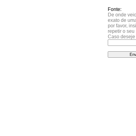
Fonte:
De onde veio 
exato de uma
por favor, in
repetir o se
Caso deseje 