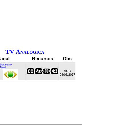
TV Analógica
anal
Recursos
Obs
Sucesso
Band
VGS
08/05/2017