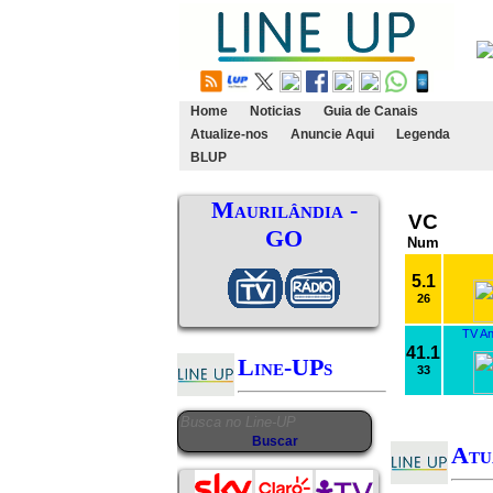
Home
Noticias
Guia de Canais
Atualize-nos
Anuncie Aqui
Legenda
BLUP
Maurilândia -
VC
GO
Num
5.1
26
TV An
41.1
Line-UPs
33
Atu