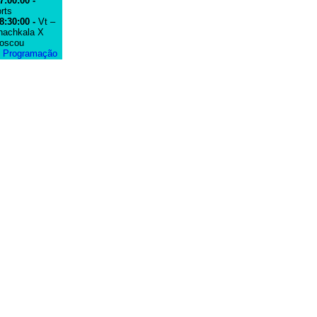
7:00:00 -
rts
8:30:00 -
Vt –
achkala X
oscou
e Programação