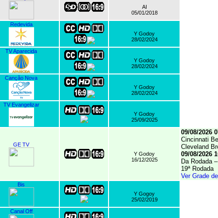
AI
05/01/2018
Redevida
Y Godoy
28/02/2024
TV Aparecida
Y Godoy
28/02/2024
Canção Nova
Y Godoy
28/02/2024
TV Evangelizar
Y Godoy
25/09/2025
09/08/2026 0
Cincinnati B
GE TV
Cleveland B
09/08/2026 1
Y Godoy
16/12/2025
Da Rodada – 
19ª Rodada
Ver Grade d
Bis
Y Gogoy
25/02/2019
Canal Off