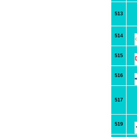
513
514
515
516
517
519