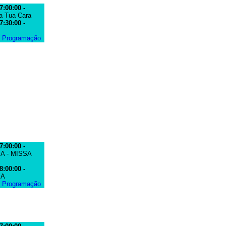
7:00:00 -
ra Tua Cara
7:30:00 -
e Programação
7:00:00 -
A - MISSA
8:00:00 -
MA
e Programação