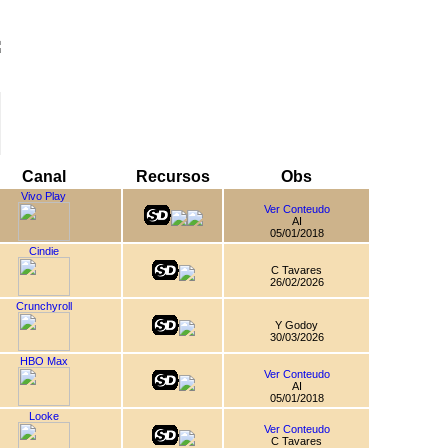
Canal
Recursos
Obs
Vivo Play
Ver Conteudo
AI
05/01/2018
Cindie
C Tavares
26/02/2026
Crunchyroll
Y Godoy
30/03/2026
HBO Max
Ver Conteudo
AI
05/01/2018
Looke
Ver Conteudo
C Tavares