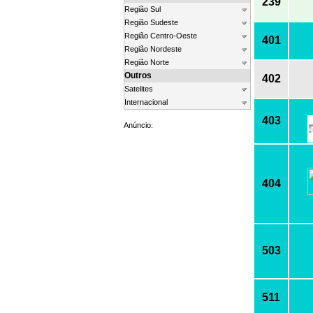
239
Região Sul
Região Sudeste
Região Centro-Oeste
401
Região Nordeste
Região Norte
Outros
402
Satelites
Internacional
403
Anúncio:
404
503
511