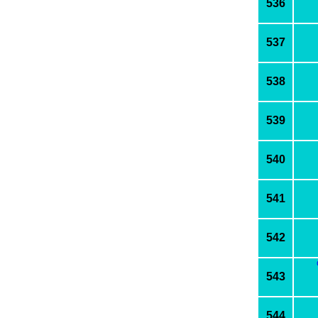
536
537
538
539
540
541
542
543
544