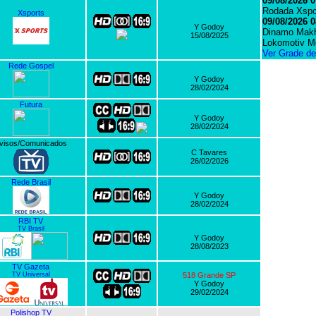
09/08/2026 0
Rodada Xspo
Xsports
09/08/2026 0
Y Godoy
Dinamo Makh
15/08/2025
Lokomotiv M
Ver Grade d
Rede Gospel
Y Godoy
28/02/2024
Futura
Y Godoy
28/02/2024
visos/Comunicados
C Tavares
26/02/2026
Rede Brasil
Y Godoy
28/02/2024
RBI TV
TV Brasil
Y Godoy
28/08/2023
TV Gazeta
TV Universal
518 Grande SP
Y Godoy
29/02/2024
Polishop TV