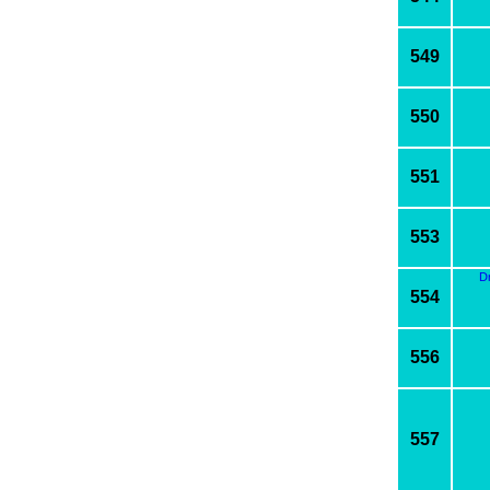
549
550
551
553
D
554
556
557