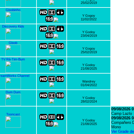
25/02/2019
Gloobinho
Y Gogoy
11/02/2022
Discovery Kids
Y Godoy
23/04/2019
Gloob
Y Gogoy
25/02/2019
TV Rá-Tim-Bum
Y Godoy
21/08/2025
reamWorks Channel
Wandrey
01/04/2022
Dum Dum
Y Godoy
28/02/2024
09/08/2026 0
Camp Lazlo
Tooncast
09/08/2026 0
Y Godoy
Compañero D
21/08/2025
Mono
Ver Grade d