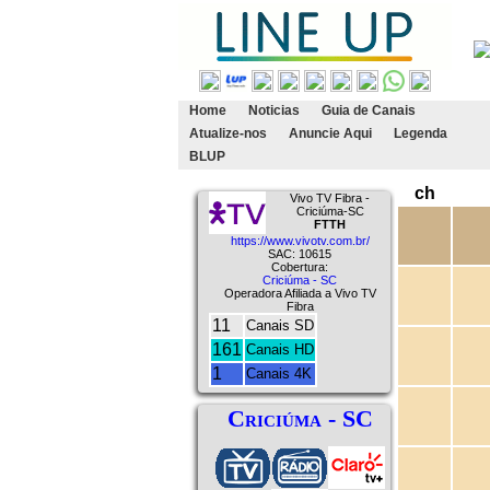
Home
Noticias
Guia de Canais
Atualize-nos
Anuncie Aqui
Legenda
BLUP
ch
Vivo TV Fibra -
Criciúma-SC
FTTH
https://www.vivotv.com.br/
SAC: 10615
Cobertura:
Criciúma - SC
Operadora Afiliada a Vivo TV
Fibra
11
Canais SD
161
Canais HD
1
Canais 4K
Criciúma - SC