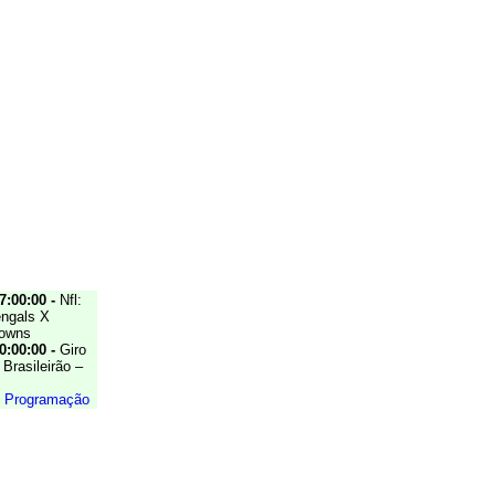
7:00:00 -
Nfl:
engals X
rowns
0:00:00 -
Giro
Brasileirão –
e Programação