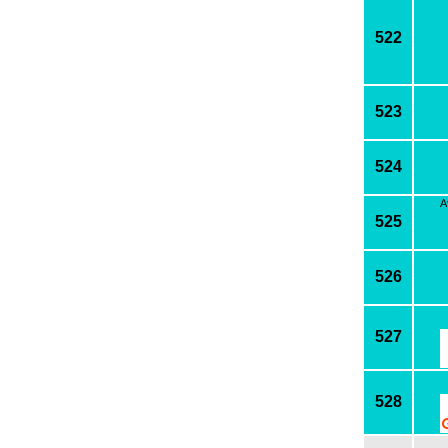
522
523
524
A
525
526
527
528