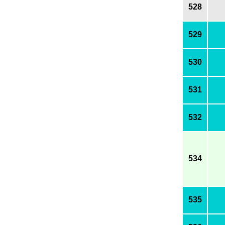
528
529
530
531
532
534
535