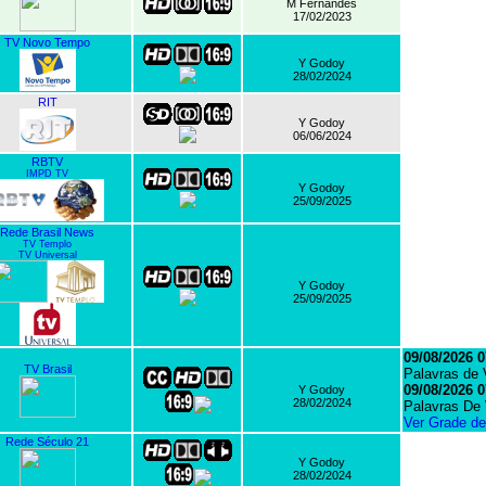
M Fernandes
17/02/2023
TV Novo Tempo
Y Godoy
28/02/2024
RIT
Y Godoy
06/06/2024
RBTV
IMPD TV
Y Godoy
25/09/2025
Rede Brasil News
TV Templo
TV Universal
Y Godoy
25/09/2025
09/08/2026 0
TV Brasil
Palavras de 
09/08/2026 0
Y Godoy
28/02/2024
Palavras De 
Ver Grade d
Rede Século 21
Y Godoy
28/02/2024