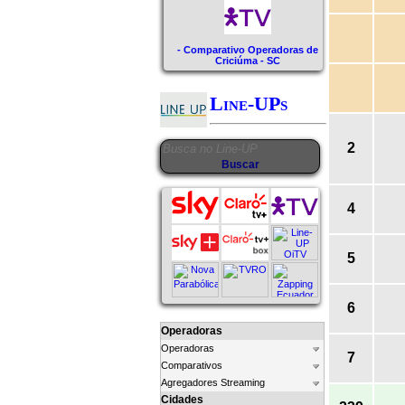
- Comparativo Operadoras de
Criciúma - SC
Line-UPs
2
4
5
6
Operadoras
Operadoras
7
Comparativos
Agregadores Streaming
Cidades