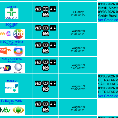
09/08/2026 0
Cultura
Brasil, Most
09/08/2026 0
Y Godoy
23/05/2022
Saúde Brasil
Ver Grade d
SCC SBT
SBT
Wagner89
20/06/2020
NSC TV Criciúma
TV Globo
Wagner89
20/06/2020
NDTV Criciúma
Record
Wagner89
12/12/2020
09/08/2026 0
ULTRAFARM
RedeTV!
SÃO JUDAS
Wagner89
09/08/2026 0
20/06/2020
ULTRAFAR
Ver Grade d
TV Barriga Verde
Band
Wagner89
20/06/2020