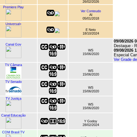
26/02/2026
Premiere Play
Ver Conteudo
AI
05/01/2018
Universal+
E Neto
18/10/2024
09/08/2026 0
Canal Gov
Destaque - R
09/08/2026 1
WS
15/06/2020
Especial Ca
Ver Grade d
TV Câmara
WS
15/06/2020
TV Senado
WS
15/06/2020
TV Justiça
WS
15/06/2020
Canal Educação
Y Godoy
28/02/2024
COM Brasil TV