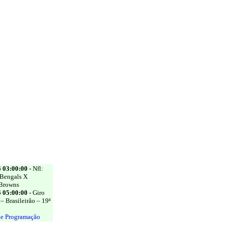
 03:00:00 -
Nfl:
 Bengals X
 Browns
 05:00:00 -
Giro
 Brasileirão – 19ª
de Programação