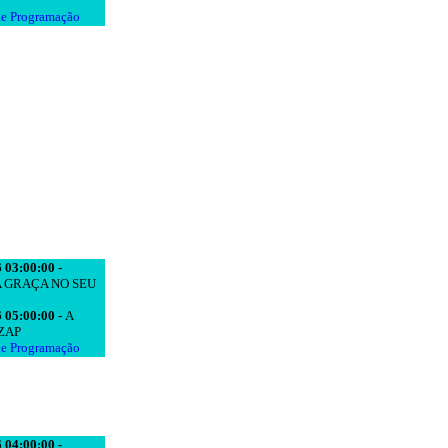
de Programação
 03:00:00 -
A GRAÇA NO SEU
 05:00:00 -
A
ZAP
de Programação
 04:00:00 -