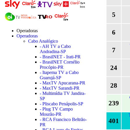
5
Operadoras
6
Operadoras
Cabo Analógico
- AH TV a Cabo
7
Andradina-SP
- BrasilNET - Irati-PR
- BrasilNET Cornélio
24
Procópio-PR
- Itapema TV a Cabo
Guarujá-SP
- MaxTV Apucarana-PR
28
- MaxTV Sarandi-PR
- Multimídia TV Jandira-
SP
239
- Pliscabo Penápolis-SP
- Plug TV Campo
Mourão-PR
- RCA Francisco Beltrão-
401
PR
- RCA Lauro de Freitas-