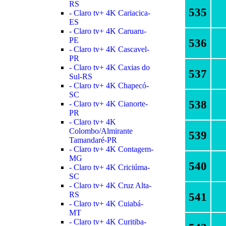
RS
535
- Claro tv+ 4K Cariacica-
ES
- Claro tv+ 4K Caruaru-
PE
536
- Claro tv+ 4K Cascavel-
PR
- Claro tv+ 4K Caxias do
537
Sul-RS
- Claro tv+ 4K Chapecó-
SC
538
- Claro tv+ 4K Cianorte-
PR
- Claro tv+ 4K
Colombo/Almirante
539
Tamandaré-PR
- Claro tv+ 4K Contagem-
MG
540
- Claro tv+ 4K Criciúma-
SC
- Claro tv+ 4K Cruz Alta-
RS
541
- Claro tv+ 4K Cuiabá-
MT
- Claro tv+ 4K Curitiba-