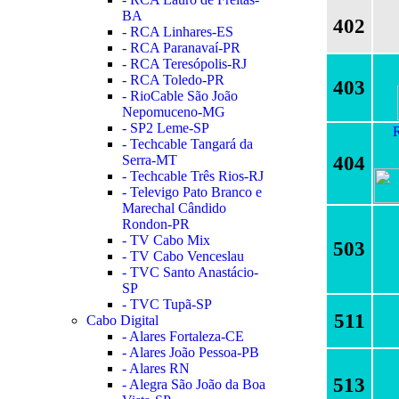
BA
402
- RCA Linhares-ES
- RCA Paranavaí-PR
- RCA Teresópolis-RJ
- RCA Toledo-PR
403
- RioCable São João
Nepomuceno-MG
- SP2 Leme-SP
R
- Techcable Tangará da
404
Serra-MT
- Techcable Três Rios-RJ
- Televigo Pato Branco e
Marechal Cândido
Rondon-PR
- TV Cabo Mix
503
- TV Cabo Venceslau
- TVC Santo Anastácio-
SP
- TVC Tupã-SP
511
Cabo Digital
- Alares Fortaleza-CE
- Alares João Pessoa-PB
- Alares RN
513
- Alegra São João da Boa