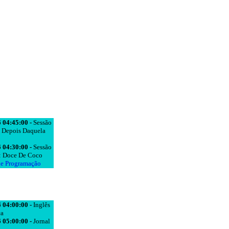
 04:45:00 -
Sessão
 Depois Daquela
 04:30:00 -
Sessão
: Doce De Coco
de Programação
 04:00:00 -
Inglês
ca
 05:00:00 -
Jornal