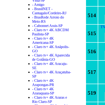
Vista-SP
- Amigo
- BrasilNET -
Cantagalo/Cordeiro-RJ
514
- BrasRede Arroio do
Meio-RS
- Cabonnet Assis-SP
TV
- Claro tv+ 4K ABCDM
515
Paulista-SP
- Claro tv+ 4K
Americana-SP
- Claro tv+ 4K Anápolis-
516
GO
- Claro tv+ 4K Aparecida
de Goiânia-GO
- Claro tv+ 4K Aracaju-
SE
517
- Claro tv+ 4K Araçatuba-
SP
- Claro tv+ 4K
Arapongas-PR
- Claro tv+ 4K
519
Araraquara-SP
- Claro tv+ 4K Araras e
Rio Claro-SP