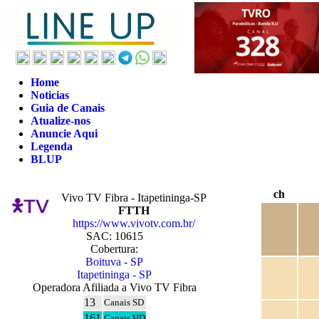
Home
Noticias
Guia de Canais
Atualize-nos
Anuncie Aqui
Legenda
BLUP
ch
Vivo TV Fibra - Itapetininga-SP
FTTH
https://www.vivotv.com.br/
SAC: 10615
Cobertura:
Boituva - SP
Itapetininga - SP
Operadora Afiliada a Vivo TV Fibra
13
Canais SD
161
Canais HD