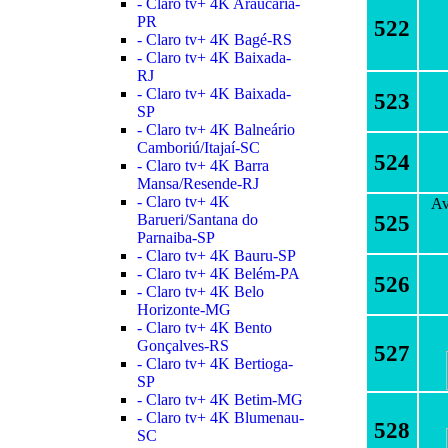
- Claro tv+ 4K Araucária-
PR
522
- Claro tv+ 4K Bagé-RS
- Claro tv+ 4K Baixada-
RJ
- Claro tv+ 4K Baixada-
523
SP
- Claro tv+ 4K Balneário
Camboriú/Itajaí-SC
524
- Claro tv+ 4K Barra
Mansa/Resende-RJ
- Claro tv+ 4K
Av
525
Barueri/Santana do
Parnaiba-SP
- Claro tv+ 4K Bauru-SP
- Claro tv+ 4K Belém-PA
526
- Claro tv+ 4K Belo
Horizonte-MG
- Claro tv+ 4K Bento
Gonçalves-RS
527
- Claro tv+ 4K Bertioga-
SP
- Claro tv+ 4K Betim-MG
- Claro tv+ 4K Blumenau-
528
SC