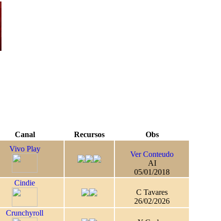
Canal
Recursos
Obs
Vivo Play
Ver Conteudo
AI
05/01/2018
Cindie
C Tavares
26/02/2026
Crunchyroll