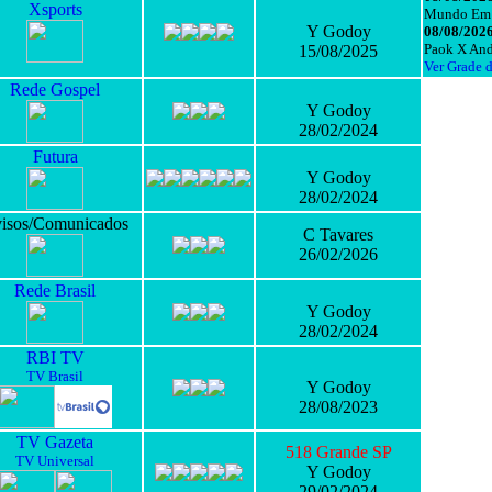
Xsports
Mundo Em
Y Godoy
08/08/2026
Paok X And
15/08/2025
Ver Grade 
Rede Gospel
Y Godoy
28/02/2024
Futura
Y Godoy
28/02/2024
isos/Comunicados
C Tavares
26/02/2026
Rede Brasil
Y Godoy
28/02/2024
RBI TV
TV Brasil
Y Godoy
28/08/2023
TV Gazeta
518 Grande SP
TV Universal
Y Godoy
29/02/2024