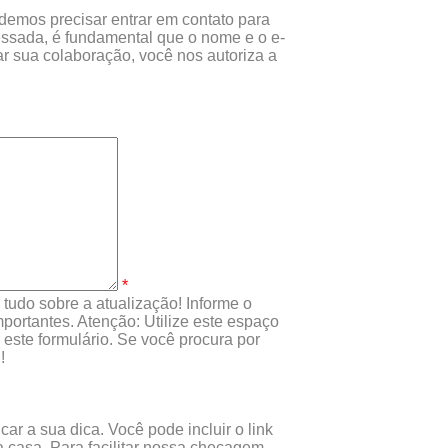
odemos precisar entrar em contato para
essada, é fundamental que o nome e o e-
r sua colaboração, você nos autoriza a
*
tudo sobre a atualização! Informe o
portantes. Atenção: Utilize este espaço
este formulário. Se você procura por
!
ar a sua dica. Você pode incluir o link
 casa. Para facilitar nossa checagem,