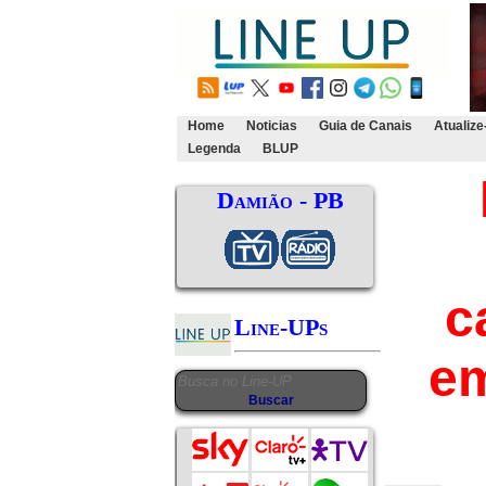
Home
Noticias
Guia de Canais
Atualize
Legenda
BLUP
Damião - PB
c
Line-UPs
em