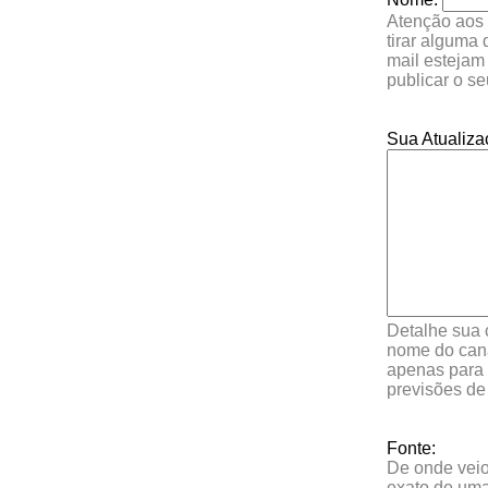
Atenção aos 
tirar alguma
mail estejam
publicar o s
Sua Atualiza
Detalhe sua 
nome do cana
apenas para 
previsões de
Fonte:
De onde veio 
exato de uma