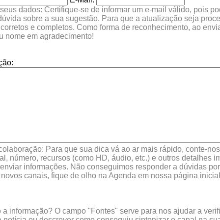
seus dados: Certifique-se de informar um e-mail válido, pois p
 dúvida sobre a sua sugestão. Para que a atualização seja proc
 corretos e completos. Como forma de reconhecimento, ao envia
eu nome em agradecimento!
ção:
colaboração: Para que sua dica vá ao ar mais rápido, conte-nos 
l, número, recursos (como HD, áudio, etc.) e outros detalhes im
enviar informações. Não conseguimos responder a dúvidas por 
 novos canais, fique de olho na Agenda em nossa página inicial
a informação? O campo "Fontes" serve para nos ajudar a verific
 notícia ou descrever como conseguiu sintonizar o canal na sua