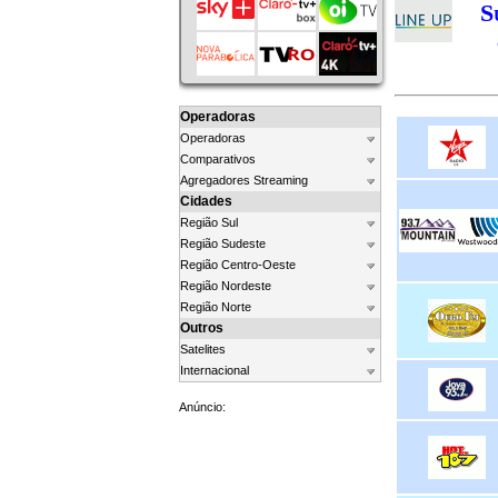
S
Operadoras
Operadoras
Comparativos
Agregadores Streaming
Cidades
Região Sul
Região Sudeste
Região Centro-Oeste
Região Nordeste
Região Norte
Outros
Satelites
Internacional
Anúncio: