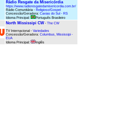
Rádio Resgate da Misericórdia
https://www.radioresgatedamisericordia.com.br/
Rádio Comunitária -
Religioso/Gospel
Concessão/Geradora:
Caxias do Sul - RS
Idioma Principal:
Português Brasileiro
North Mississipi CW
-
The CW
TV Internacional -
Variedades
Concessão/Geradora:
Columbus, Mississipi -
EUA
Idioma Principal:
Inglês