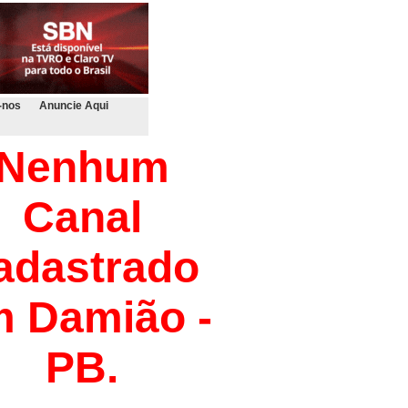
-nos
Anuncie Aqui
Nenhum
Canal
adastrado
 Damião -
PB.