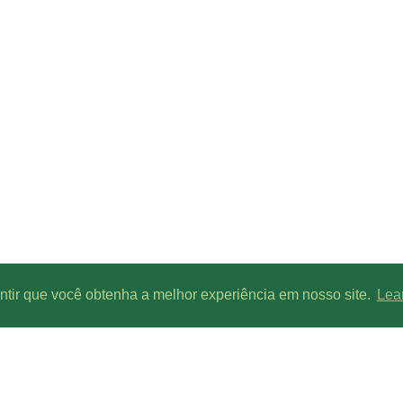
antir que você obtenha a melhor experiência em nosso site.
Lea