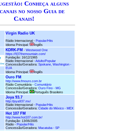
ugestão: Conheça alguns
canais no nosso Guia de
Canais!
Virgin Radio UK
Rádio Internacional -
Popular/Hits
Idioma Principal:
Inglês
KDRK-FM
-
Westwood One
https://937themountain.com/
Fundação: 16/12/1965
Rádio Internacional -
Adulto/Popular
Concessão/Geradora:
Spokane, Washington -
EUA
Idioma Principal:
Inglês
Ouro FM
http://www.fmouro.com.br
Rádio Comunitária -
Comunitário
Concessão/Geradora:
Ouro Fino - MG
Idioma Principal:
Português Brasileiro
Joya 93.7
http://joya937.mx/
Rádio Internacional -
Popular/Hits
Concessão/Geradora:
Cidade do México - MEX
Hot 107 FM
http://www.hot107.com.br/
Fundação: 13/06/2005
Rádio -
Popular/Hits
Concessão/Geradora:
Macatuba - SP