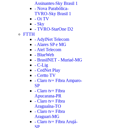
Assinantes-Sky Brasil 1
- Nova Parabólica-
TVRO-Sky Brasil 1
- Oi TV
- Sky
- TVRO-StarOne D2
FTTH
- AdylNet Telecom
- Alares SP e MG
- Atel Telecom
- BlueWeb
- BrasilNET - Muriaé-MG
- C-Lig
- CedNet Play
- Certto TV
- Claro tv+ Fibra Amparo-
SP
- Claro tv+ Fibra
Apucarana-PR
- Claro tv+ Fibra
Araguaína-TO
- Claro tv+ Fibra
Araguari-MG
- Claro tv+ Fibra Arujá-
SP