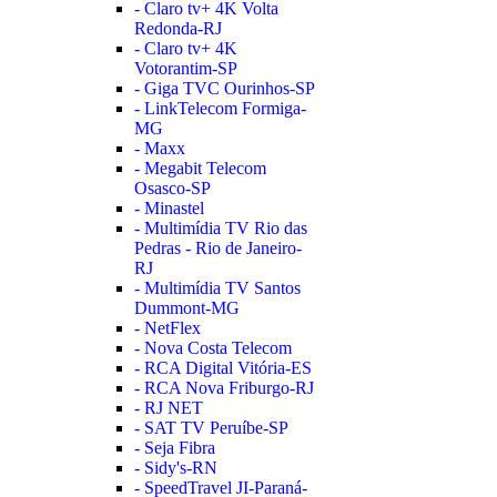
- Claro tv+ 4K Volta
Redonda-RJ
- Claro tv+ 4K
Votorantim-SP
- Giga TVC Ourinhos-SP
- LinkTelecom Formiga-
MG
- Maxx
- Megabit Telecom
Osasco-SP
- Minastel
- Multimídia TV Rio das
Pedras - Rio de Janeiro-
RJ
- Multimídia TV Santos
Dummont-MG
- NetFlex
- Nova Costa Telecom
- RCA Digital Vitória-ES
- RCA Nova Friburgo-RJ
- RJ NET
- SAT TV Peruíbe-SP
- Seja Fibra
- Sidy's-RN
- SpeedTravel JI-Paraná-