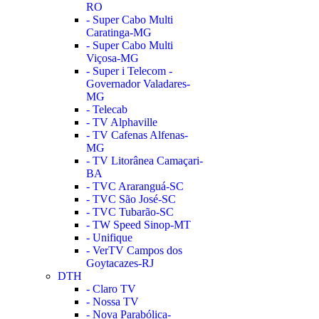
RO
- Super Cabo Multi
Caratinga-MG
- Super Cabo Multi
Viçosa-MG
- Super i Telecom -
Governador Valadares-
MG
- Telecab
- TV Alphaville
- TV Cafenas Alfenas-
MG
- TV Litorânea Camaçari-
BA
- TVC Araranguá-SC
- TVC São José-SC
- TVC Tubarão-SC
- TW Speed Sinop-MT
- Unifique
- VerTV Campos dos
Goytacazes-RJ
DTH
- Claro TV
- Nossa TV
- Nova Parabólica-