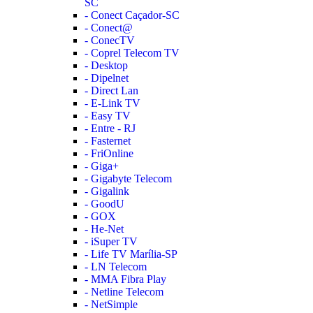
SC
- Conect Caçador-SC
- Conect@
- ConecTV
- Coprel Telecom TV
- Desktop
- Dipelnet
- Direct Lan
- E-Link TV
- Easy TV
- Entre - RJ
- Fasternet
- FriOnline
- Giga+
- Gigabyte Telecom
- Gigalink
- GoodU
- GOX
- He-Net
- iSuper TV
- Life TV Marília-SP
- LN Telecom
- MMA Fibra Play
- Netline Telecom
- NetSimple