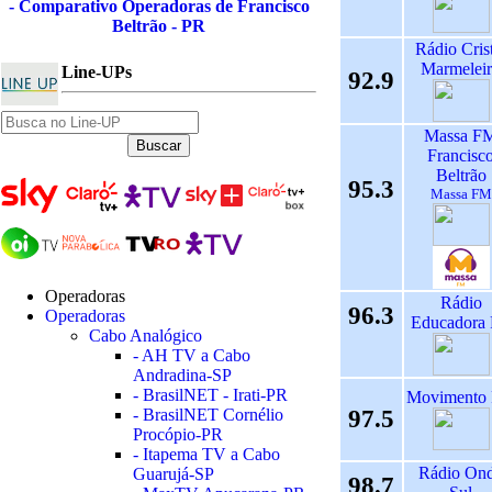
- Comparativo Operadoras de Francisco
Beltrão - PR
Rádio Cris
Marmelei
Line-UPs
92.9
Massa F
Francisc
Beltrão
95.3
Massa FM
Operadoras
Rádio
96.3
Operadoras
Educadora
Cabo Analógico
- AH TV a Cabo
Andradina-SP
- BrasilNET - Irati-PR
Movimento
97.5
- BrasilNET Cornélio
Procópio-PR
- Itapema TV a Cabo
Rádio On
Guarujá-SP
98.7