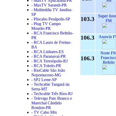
Sul
- MaxTV Apucarana-PR
- MaxTV Sarandi-PR
- Multimídia TV Jandira-
SP
Super Jov
103.3
- Pliscabo Penápolis-SP
FM
- Plug TV Campo
Mourão-PR
- RCA Francisco Beltrão-
106.3
Anawin 
PR
- RCA Lauro de Freitas-
BA
- RCA Linhares-ES
Norte F
- RCA Paranavaí-PR
106.3
Francisc
- RCA Teresópolis-RJ
Beltrão
- RCA Toledo-PR
- RioCable São João
Nepomuceno-MG
- SP2 Leme-SP
- Techcable Tangará da
Serra-MT
- Techcable Três Rios-RJ
- Televigo Pato Branco e
Marechal Cândido
Rondon-PR
- TV Cabo Mix