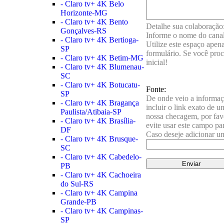
- Claro tv+ 4K Belo
Horizonte-MG
- Claro tv+ 4K Bento
Detalhe sua colaboração:
Gonçalves-RS
Informe o nome do canal,
- Claro tv+ 4K Bertioga-
Utilize este espaço apen
SP
formulário. Se você pro
- Claro tv+ 4K Betim-MG
inicial!
- Claro tv+ 4K Blumenau-
SC
- Claro tv+ 4K Botucatu-
Fonte:
SP
De onde veio a informaç
- Claro tv+ 4K Bragança
incluir o link exato de u
Paulista/Atibaia-SP
nossa checagem, por favo
- Claro tv+ 4K Brasília-
evite usar este campo pa
DF
Caso deseje adicionar um
- Claro tv+ 4K Brusque-
SC
- Claro tv+ 4K Cabedelo-
PB
- Claro tv+ 4K Cachoeira
do Sul-RS
- Claro tv+ 4K Campina
Grande-PB
- Claro tv+ 4K Campinas-
SP