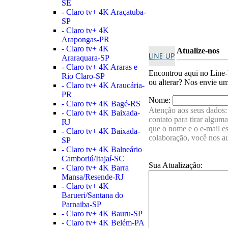
SE
- Claro tv+ 4K Araçatuba-
SP
- Claro tv+ 4K
Arapongas-PR
- Claro tv+ 4K
Atualize-nos
Araraquara-SP
- Claro tv+ 4K Araras e
Encontrou aqui no Lin
Rio Claro-SP
ou alterar? Nos envie u
- Claro tv+ 4K Araucária-
PR
Nome:
- Claro tv+ 4K Bagé-RS
Atenção aos seus dados: 
- Claro tv+ 4K Baixada-
contato para tirar algum
RJ
que o nome e o e-mail e
- Claro tv+ 4K Baixada-
colaboração, você nos a
SP
- Claro tv+ 4K Balneário
Camboriú/Itajaí-SC
Sua Atualização:
- Claro tv+ 4K Barra
Mansa/Resende-RJ
- Claro tv+ 4K
Barueri/Santana do
Parnaiba-SP
- Claro tv+ 4K Bauru-SP
- Claro tv+ 4K Belém-PA