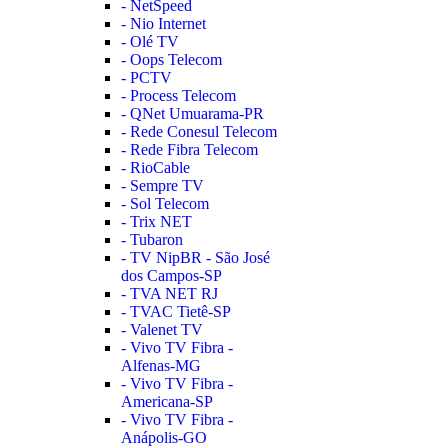
- NetSpeed
- Nio Internet
- Olé TV
- Oops Telecom
- PCTV
- Process Telecom
- QNet Umuarama-PR
- Rede Conesul Telecom
- Rede Fibra Telecom
- RioCable
- Sempre TV
- Sol Telecom
- Trix NET
- Tubaron
- TV NipBR - São José
dos Campos-SP
- TVA NET RJ
- TVAC Tietê-SP
- Valenet TV
- Vivo TV Fibra -
Alfenas-MG
- Vivo TV Fibra -
Americana-SP
- Vivo TV Fibra -
Anápolis-GO