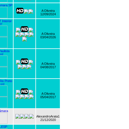
mara SP
A Oliveira
12/09/2024
Interior
BT
A Oliveira
03/04/2026
aulista
nd
A Oliveira
04/08/2017
io Preto
ord
A Oliveira
05/04/2017
âmara
AlexandroArata1
21/12/2020
LESP