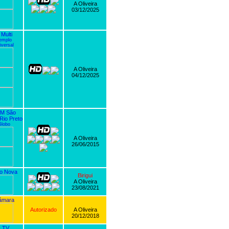
A Oliveira
03/12/2025
Multi
emplo
versal
A Oliveira
04/12/2025
M São
Rio Preto
lobo
A Oliveira
26/06/2015
o Nova
Birigui
A Oliveira
23/08/2021
âmara
Autorizado
A Oliveira
20/12/2018
 TV