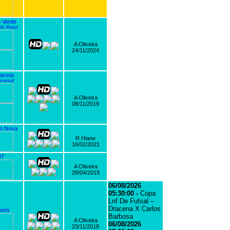
 Verde
o Maior
A Oliveira
24/11/2024
azeta
versal
A Oliveira
08/11/2019
o Nova
R Hiane
16/02/2021
IT
A Oliveira
28/04/2019
06/08/2026
05:30:00 -
Copa
Lnf De Futsal –
Dracena X Carlos
orts
Barbosa
A Oliveira
06/08/2026
23/11/2018