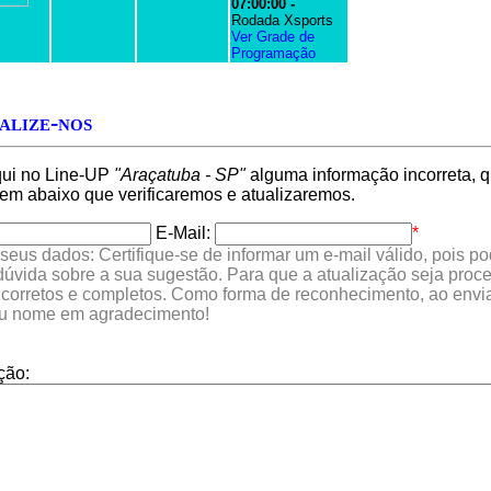
07:00:00 -
Rodada Xsports
Ver Grade de
Programação
alize-nos
qui no Line-UP
"Araçatuba - SP"
alguma informação incorreta, q
 abaixo que verificaremos e atualizaremos.
E-Mail:
*
seus dados: Certifique-se de informar um e-mail válido, pois p
 dúvida sobre a sua sugestão. Para que a atualização seja proc
 corretos e completos. Como forma de reconhecimento, ao envia
eu nome em agradecimento!
ção: