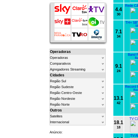
Rede Câ
4.4
30
TH+ SBT 
S
7.1
34
Operadoras
Band P
Operadoras
Ba
Comparativos
9.1
Agregadores Streaming
24
Cidades
Região Sul
Record R
Região Sudeste
Rec
Região Centro-Oeste
13.1
Região Nordeste
42
Região Norte
Outros
Satelites
TV C
18.1
Internacional
18
Anúncio:
TV A