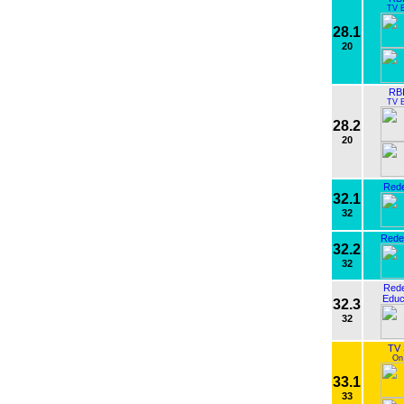
TV B
28.1
20
RBI
TV B
28.2
20
Rede
32.1
32
Rede
32.2
32
Rede
Educ
32.3
32
TV 
On
33.1
33