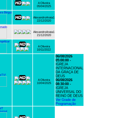
A Oliveira
05/04/2025
a Birigui
AlexandroArata1
22/12/2020
enado
AlexandroArata1
21/12/2020
gelizar
A Oliveira
10/11/2022
06/08/2026
05:00:00 -
IGREJA
INTERNACIONAL
DA GRAÇA DE
eTV!
DEUS
06/08/2026
A Oliveira
10/04/2025
08:30:00 -
IGREJA
UNIVERSAL DO
REINO DE DEUS
Ver Grade de
Programação
NT
versal