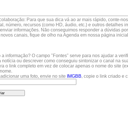
colaboração: Para que sua dica vá ao ar mais rápido, conte-nos 
l, número, recursos (como HD, áudio, etc.) e outros detalhes im
enviar informações. Não conseguimos responder a dúvidas por 
 novos canais, fique de olho na Agenda em nossa página inicial
a informação? O campo "Fontes" serve para nos ajudar a verific
 notícia ou descrever como conseguiu sintonizar o canal na sua
sira o link completo em vez de colocar apenas o nome do site (e
u nome.
adicionar uma foto, envie no site
IMGBB
, copie o link criado e