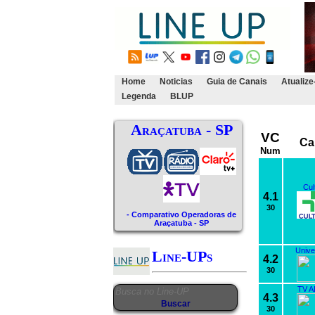
Home
Noticias
Guia de Canais
Atualize
Legenda
BLUP
Araçatuba - SP
VC
Ca
Num
Cul
4.1
30
- Comparativo Operadoras de
Araçatuba - SP
Unive
Line-UPs
4.2
30
TV A
4.3
30