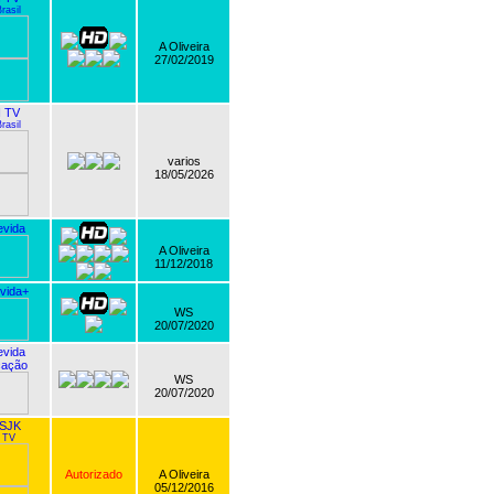
rasil
A Oliveira
27/02/2019
 TV
rasil
varios
18/05/2026
vida
A Oliveira
11/12/2018
vida+
WS
20/07/2020
vida
ação
WS
20/07/2020
SJK
 TV
Autorizado
A Oliveira
05/12/2016