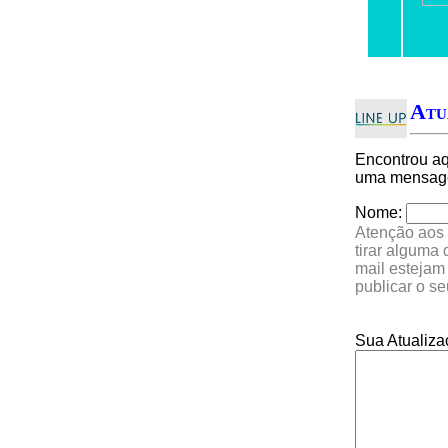
Atu
Encontrou a
uma mensagem
Nome:
Atenção aos 
tirar alguma
mail estejam
publicar o s
Sua Atualiza