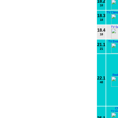
18.2
18
TV Câmar
18.3
18
TV S
18.4
18
TV Evan
21.1
21
Red
22.1
48
C
TV Uni