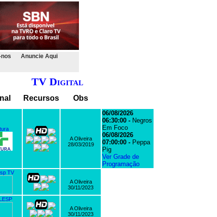
-nos
Anuncie Aqui
TV Digital
nal
Recursos
Obs
06/08/2026
06:30:00 -
Negros
Em Foco
tura
06/08/2026
A Oliveira
07:00:00 -
Peppa
28/03/2019
Pig
Ver Grade de
Programação
sp TV
A Oliveira
30/11/2023
LESP
A Oliveira
30/11/2023