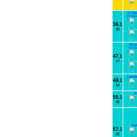
TV Rio
TV Mund
36.1
36
TV G
TV Uni
47.1
17
Cançã
49.1
14
R
55.1
40
Xsp
57.1
22