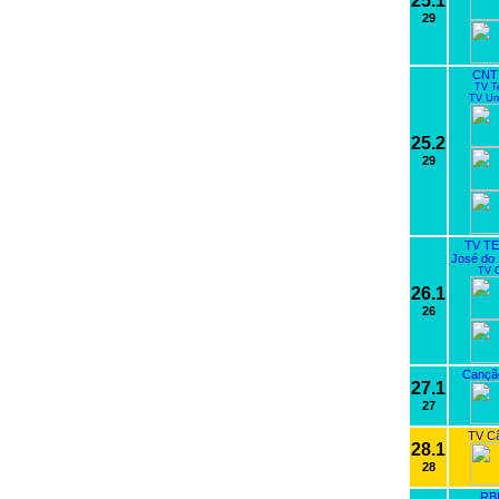
25.1
29
CNT 
TV T
TV Uni
25.2
29
TV TE
José do 
TV G
26.1
26
Cançã
27.1
27
TV C
28.1
28
RBI