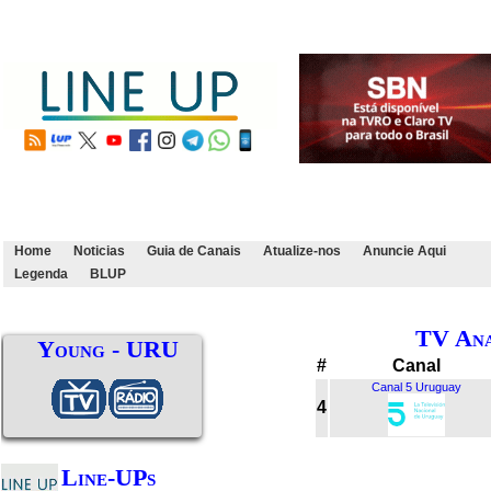
Home
Noticias
Guia de Canais
Atualize-nos
Anuncie Aqui
Legenda
BLUP
TV Ana
Young - URU
#
Canal
Canal 5 Uruguay
4
Line-UPs