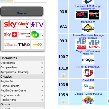
Exclusiva FM Maringá
Exclusiva FM
93.9
Maringá FM
97.1
Jovem Pan News Maringá
Jovem Pan News
99.3
Magic FM Paranavaí
Magic FM
100.7
Operadoras
Operadoras
101.9 FM Paranavaí
Comparativos
101.9
Agregadores Streaming
Cidades
Caiuá FM
Região Sul
103.5
Região Sudeste
Região Centro-Oeste
Cidade FM Alto Paraná
105.9
Região Nordeste
Região Norte
Outros