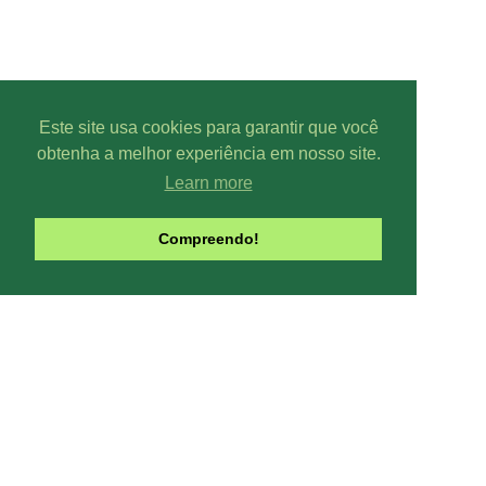
Este site usa cookies para garantir que você
obtenha a melhor experiência em nosso site.
Learn more
Parcer
Compreendo!
Line-UP - Todo
Pode-se captar mais ou menos can
climáticas, interfe
Contribua com o site:
O Line-UP é u
os canais de TV e Rádio si
Todas datas e horários do site são