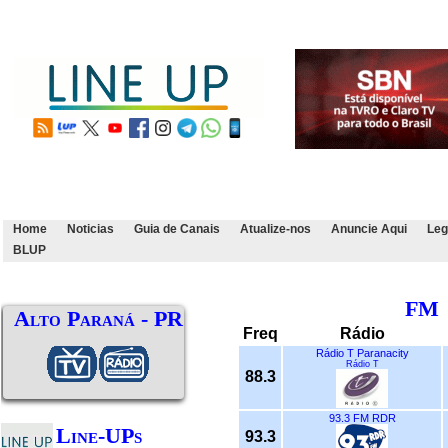
Home
Noticias
Guia de Canais
Atualize-nos
Anuncie Aqui
Leg
BLUP
FM
Alto Paraná - PR
Freq
Rádio
Rádio T Paranacity
Rádio T
88.3
93.3 FM RDR
Line-UPs
93.3