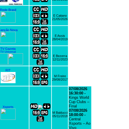
Rede Brasil
E Caitano
21/05/2026
Canção Nova
E Assis
28/04/2019
TV Gazeta
TV Universal
E Bezerra
12/11/2023
RIT
M Freire
29/08/2017
07/08/2026
16:30:00 -
Kings World
Cup Clubs –
Final
Xsports
07/08/2026
M Balducci
18:00:00 -
05/11/2018
Central
Xsports – Ao
Vivo