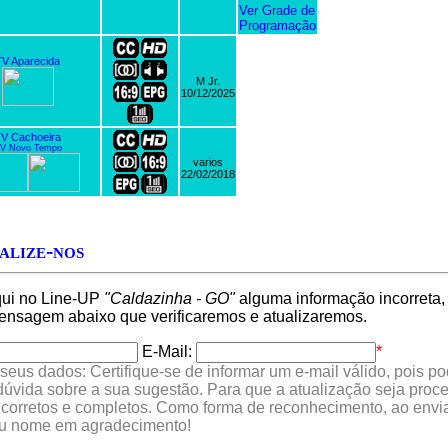
Ver Grade de
Programação
TV Aparecida
M Jr.
10/12/2025
V Cachoeira
V Novo Tempo
varios
22/02/2018
alize-nos
qui no Line-UP
"Caldazinha - GO"
alguma informação incorreta, 
nsagem abaixo que verificaremos e atualizaremos.
E-Mail:
*
seus dados: Certifique-se de informar um e-mail válido, pois p
 dúvida sobre a sua sugestão. Para que a atualização seja proc
 corretos e completos. Como forma de reconhecimento, ao envia
eu nome em agradecimento!