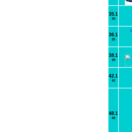
35.1
35
36.1
25
38.1
39
42.1
42
48.1
48