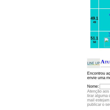
49.1
49
T
T
51.1
50
Atu
Encontrou a
envie uma me
Nome:
Atenção aos 
tirar alguma
mail estejam
publicar o s