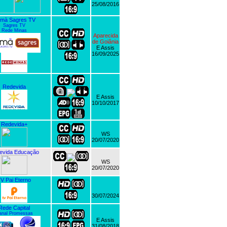
25/08/2016
mà Sagres TV
Sagres TV
Rede Minas
Aparecida
de Goiânia
E Assis
16/09/2025
Redevida
E Assis
10/10/2017
Redevida+
WS
20/07/2020
evida Educação
WS
20/07/2020
V Pai Eterno
30/07/2024
Rede Capital
anal Promessas
E Assis
31/08/2018