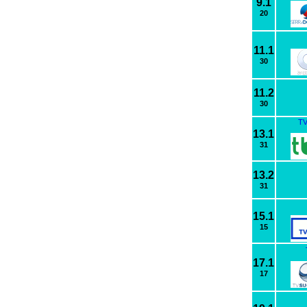
9.1
20
11.1
30
11.2
30
TV
13.1
31
13.2
31
15.1
15
17.1
17