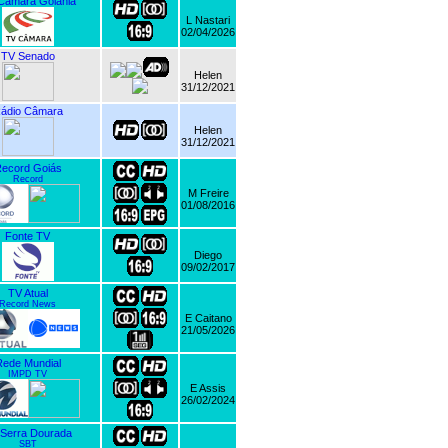
Câmara Goiânia
L Nastari
02/04/2026
TV Senado
Helen
31/12/2021
ádio Câmara
Helen
31/12/2021
ecord Goiás
Record
M Freire
01/08/2016
Fonte TV
Diego
09/02/2017
TV Atual
Record News
E Caitano
21/05/2026
ede Mundial
IMPD TV
E Assis
26/02/2024
Serra Dourada
SBT