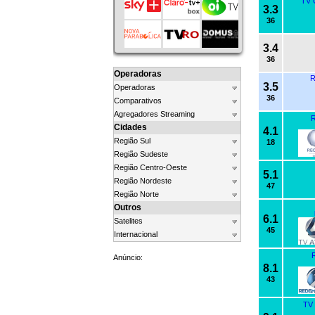
TV 
3.3
36
3.4
36
Operadoras
R
3.5
Operadoras
36
Comparativos
Agregadores Streaming
R
Cidades
4.1
Região Sul
18
Região Sudeste
Região Centro-Oeste
5.1
Região Nordeste
47
Região Norte
Outros
6.1
Satelites
45
Internacional
R
Anúncio:
8.1
43
TV 