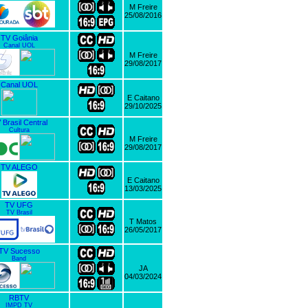
M Freire
25/08/2016
TV Goiânia
Canal UOL
M Freire
29/08/2017
Canal UOL
E Caitano
29/10/2025
 Brasil Central
Cultura
M Freire
29/08/2017
TV ALEGO
E Caitano
13/03/2025
TV UFG
TV Brasil
T Matos
26/05/2017
TV Sucesso
Band
JA
04/03/2024
RBTV
IMPD TV