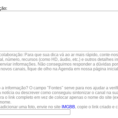
ção:
colaboração: Para que sua dica vá ao ar mais rápido, conte-nos 
l, número, recursos (como HD, áudio, etc.) e outros detalhes im
enviar informações. Não conseguimos responder a dúvidas por 
 novos canais, fique de olho na Agenda em nossa página inicial
a informação? O campo "Fontes" serve para nos ajudar a verific
 notícia ou descrever como conseguiu sintonizar o canal na sua
sira o link completo em vez de colocar apenas o nome do site (e
u nome.
adicionar uma foto, envie no site
IMGBB
, copie o link criado e