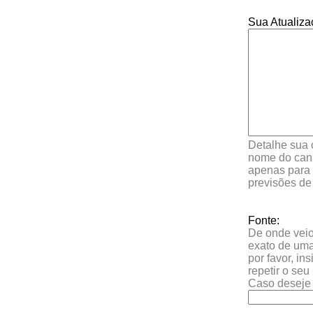
Sua Atualiza
Detalhe sua 
nome do cana
apenas para 
previsões de
Fonte:
De onde veio 
exato de uma
por favor, in
repetir o se
Caso deseje 