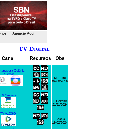
-nos
Anuncie Aqui
TV Digital
Canal
Recursos
Obs
hanguera Goiânia
TV Globo
M Freire
04/08/2016
TV Câmara
E Caitano
21/11/2024
TV ALEGO
E Assis
19/02/2024