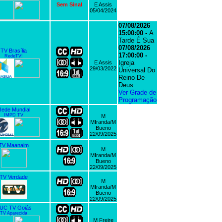
Sem Sinal
E Assis
05/04/2024
07/08/2026
15:00:00 -
A
Tarde É Sua
07/08/2026
TV Brasília
17:00:00 -
RedeTV!
Igreja
E Assis
29/03/2022
Universal Do
Reino De
Deus
Ver Grade de
Programação
ede Mundial
IMPD TV
M
MIranda/M
Bueno
22/09/2025
TV Maanaim
M
MIranda/M
Bueno
22/09/2025
TV Verdade
M
MIranda/M
Bueno
22/09/2025
UC TV Goiás
TV Aparecida
M Freire