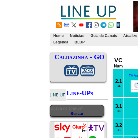
Home
Noticias
Guia de Canais
Atualize
Legenda
BLUP
Caldazinha - GO
VC
Num
TV An
2.1
34
Line-UPs
3.1
36
3.2
36