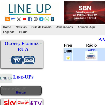
Home
Noticias
Guia de Canais
Atualize-nos
Anuncie Aqui
Legenda
BLUP
A
Ocoee, Florida -
Freq
Rádio
EUA
WUNA
1480
Line-UPs