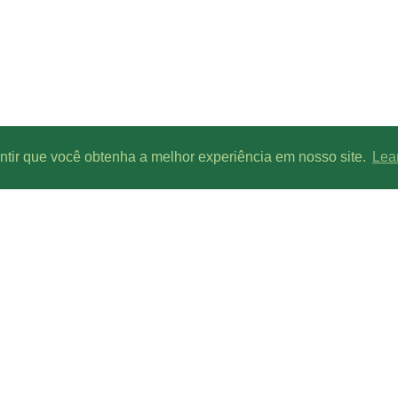
antir que você obtenha a melhor experiência em nosso site.
Lea
Parcerias de conteúdo:
Line-UP - Todos os direitos reservados.
is ou menos canais/radios, devido a condições geográficas, climáticas, interferências de si