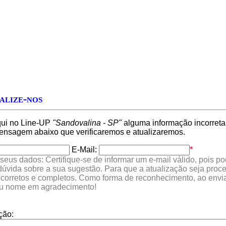
alize-nos
qui no Line-UP
"Sandovalina - SP"
alguma informação incorreta,
nsagem abaixo que verificaremos e atualizaremos.
E-Mail:
*
seus dados: Certifique-se de informar um e-mail válido, pois p
 dúvida sobre a sua sugestão. Para que a atualização seja proc
 corretos e completos. Como forma de reconhecimento, ao envia
eu nome em agradecimento!
ção: