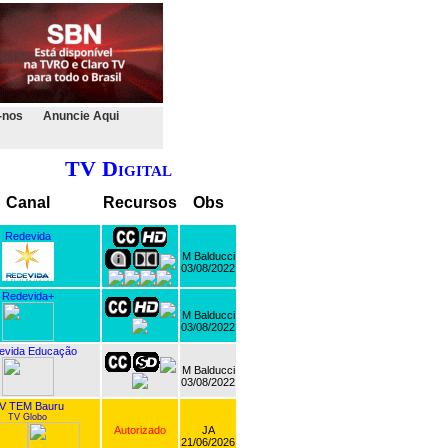
-nos
Anuncie Aqui
TV Digital
Canal
Recursos
Obs
Redevida
M Balducci
03/08/2022
Redevida+
M Balducci
03/08/2022
evida Educação
M Balducci
03/08/2022
V TEM Bauru
TV Globo
Autorizado
JA
21/06/2026