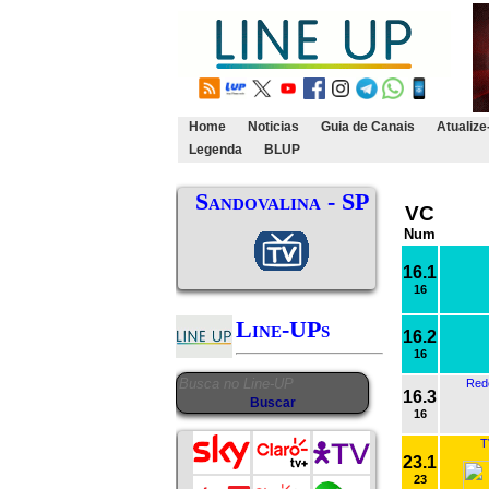
Home
Noticias
Guia de Canais
Atualize
Legenda
BLUP
Sandovalina - SP
VC
Num
16.1
16
Line-UPs
16.2
16
Red
16.3
16
T
23.1
23