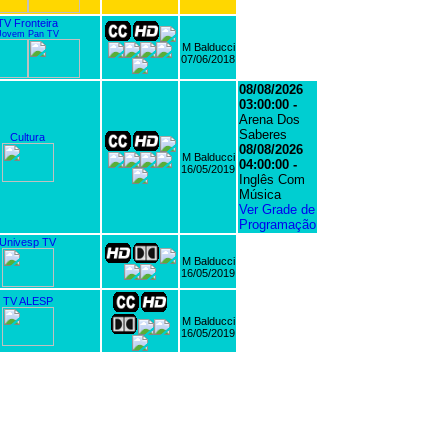
TV Fronteira
Jovem Pan TV
M Balducci
07/06/2018
08/08/2026
03:00:00 -
Arena Dos
Saberes
Cultura
08/08/2026
M Balducci
04:00:00 -
16/05/2019
Inglês Com
Música
Ver Grade de
Programação
Univesp TV
M Balducci
16/05/2019
TV ALESP
M Balducci
16/05/2019