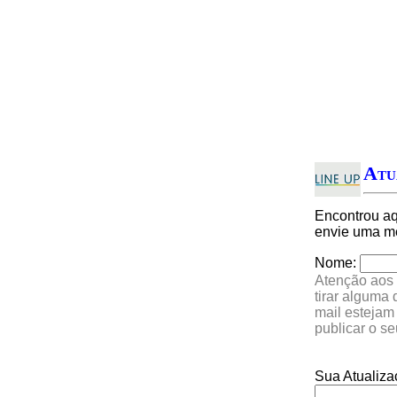
Atu
Encontrou a
envie uma me
Nome:
Atenção aos 
tirar alguma
mail estejam
publicar o s
Sua Atualiza