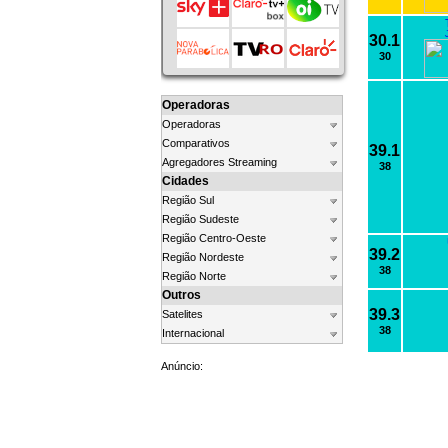
30.1
30
Operadoras
Operadoras
Comparativos
39.1
Agregadores Streaming
38
Cidades
Região Sul
Região Sudeste
Região Centro-Oeste
39.2
Região Nordeste
38
Região Norte
Outros
39.3
Satelites
38
Internacional
Anúncio: