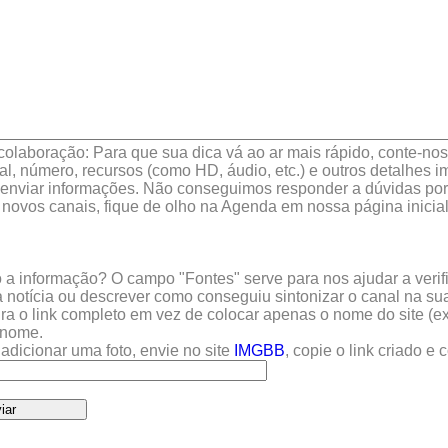
colaboração: Para que sua dica vá ao ar mais rápido, conte-nos 
l, número, recursos (como HD, áudio, etc.) e outros detalhes im
enviar informações. Não conseguimos responder a dúvidas por 
 novos canais, fique de olho na Agenda em nossa página inicial
a informação? O campo "Fontes" serve para nos ajudar a verific
 notícia ou descrever como conseguiu sintonizar o canal na sua
sira o link completo em vez de colocar apenas o nome do site (e
u nome.
adicionar uma foto, envie no site
IMGBB
, copie o link criado e