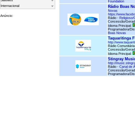
Satelites
Foundation
Internacional
Rádio Boas No
Novas
https://www.faceb
Anúncio:
Rádio -
Religioso/
Concessão/Gerad
Idioma Principal:
Programadora/Dist
Boas Novas
Taquaritinga 
http://www.taquari
Rádio Comunitária
Concessão/Gerad
Idioma Principal:
Stingray Musi
http://music.sting
Rádio -
Canal de 
Concessão/Gerad
Programadora/Dist