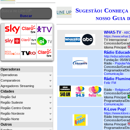
Sugestão: Conheça 
nosso Guia d
WHAS-TV
-
AB
https://www.whas
TV Internacional -
Concessão/Gerad
Idioma Principal:
Rádio Educado
http://educadorad
Fundação: 05/08/
Rádio -
Popular/V
Concessão/Gerad
Operadoras
Programadora/Dist
Comunicação
Operadoras
Rádio Flumin
Comparativos
Feliz FM
Agregadores Streaming
Rádio -
Religioso/
Cidades
Concessão/Gerad
Região Sul
Idioma Principal:
Programadora/Dist
Região Sudeste
Comunicação
Região Centro-Oeste
K-Love Pop!
https://www.klove.
Região Nordeste
Rádio Internaciona
Região Norte
Concessão/Gerad
Outros
Idioma Principal:
Programadora/Dist