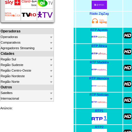
Rádio ZigZag
RTP Açores
Operadoras
Operadoras
Comparativos
RTP África
Agregadores Streaming
Cidades
Região Sul
RTP Madeira
Região Sudeste
Região Centro-Oeste
Região Nordeste
RTP Memória
Região Norte
Outros
Satelites
RTP Notícias
Internacional
Anúncio:
RTP1
RTP2