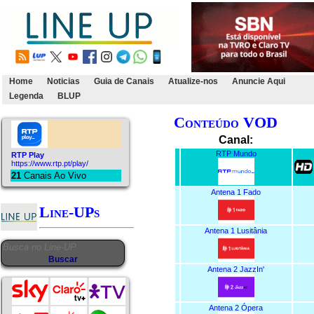
Home
Noticias
Guia de Canais
Atualize-nos
Anuncie Aqui
Legenda
BLUP
Conteúdo VOD
Canal:
RTP Mundo
RTP Play
https://www.rtp.pt/play/
21
Canais Ao Vivo
Antena 1 Fado
Line-UPs
Antena 1 Lusitânia
Antena 2 JazzIn'
Antena 2 Ópera