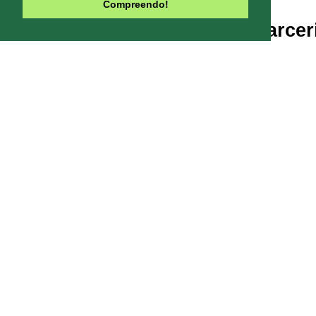
Compreendo!
Parcer
Line-UP - Todo
Pode-se captar mais ou menos can
climáticas, interfe
Contribua com o site:
O Line-UP é u
os canais de TV e Rádio si
Todas datas e horários do site são
contra a pirataria 
Este site usa Cookies para melhora
você concord