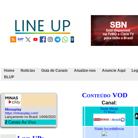
Home
Noticias
Guia de Canais
Atualize-nos
Anuncie Aqui
Leg
BLUP
Conteúdo VOD
Canal:
Rede Minas
Minasplay
TV Brasil
https://minasplay.com/
Lançamento no Brasil: 14/06/2022
2
Canais Ao Vivo
Rádio Inconfidência