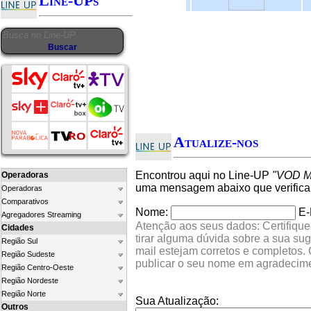
Line-UPs
Atualize-nos
Encontrou aqui no Line-UP
"VOD M
Operadoras
uma mensagem abaixo que verifica
Operadoras
Comparativos
Nome:
E-
Agregadores Streaming
Atenção aos seus dados: Certifique
Cidades
tirar alguma dúvida sobre a sua su
Região Sul
mail estejam corretos e completos.
Região Sudeste
publicar o seu nome em agradecim
Região Centro-Oeste
Região Nordeste
Região Norte
Sua Atualização:
Outros