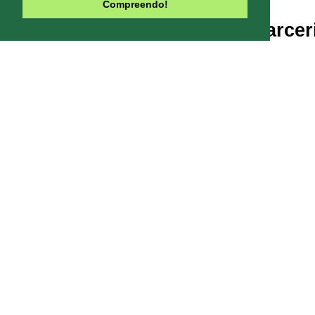
Compreendo!
Parcer
Line-UP - Todo
Pode-se captar mais ou menos can
climáticas, interfe
Contribua com o site:
O Line-UP é u
os canais de TV e Rádio si
Todas datas e horários do site são
contra a pirataria 
Este site usa Cookies para melhora
você concord