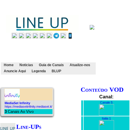
Home
Noticias
Guia de Canais
Atualize-nos
Anuncie Aqui
Legenda
BLUP
Conteúdo VOD
Canal:
Canale 5
MediaSet Infinity
https://mediasetinfinity.mediaset.it/
3
Canais Ao Vivo
Italia 1
Line-UPs