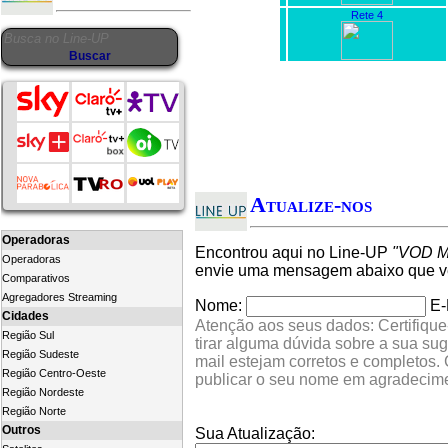
Rete 4
Atualize-nos
Operadoras
Encontrou aqui no Line-UP
"VOD Me
Operadoras
envie uma mensagem abaixo que ver
Comparativos
Agregadores Streaming
Nome:
E-
Cidades
Atenção aos seus dados: Certifique
Região Sul
tirar alguma dúvida sobre a sua su
Região Sudeste
mail estejam corretos e completos.
Região Centro-Oeste
publicar o seu nome em agradecim
Região Nordeste
Região Norte
Outros
Sua Atualização: